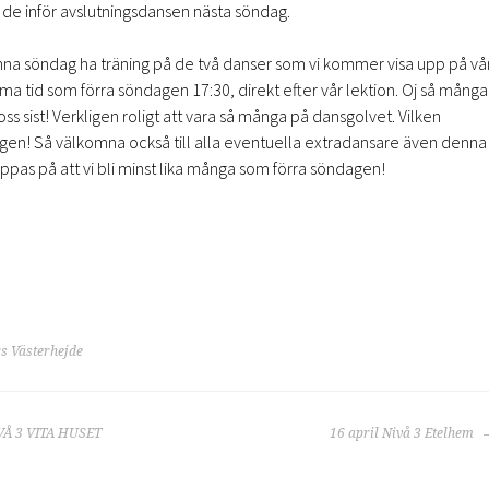
n de inför avslutningsdansen nästa söndag.
a söndag ha träning på de två danser som vi kommer visa upp på vå
 tid som förra söndagen 17:30, direkt efter vår lektion. Oj så många
ss sist! Verkligen roligt att vara så många på dansgolvet. Vilken
ingen! Så välkomna också till alla eventuella extradansare även denna
pas på att vi bli minst lika många som förra söndagen!
s Västerhejde
RING
VÅ 3 VITA HUSET
16 april Nivå 3 Etelhem