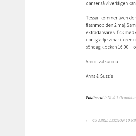
danser så vi verkligen ka
Tessan kommer även denn
flashmob den 2 maj. Samma
extradansare vi fick med o
dansglädje vi har i fören
söndag klockan 16.00! Hop
Varmt välkomna!
Anna & Suzzie
Publicerat i:
Nivå 1 Grundkur
INLÄGGSNAVIGE
/15 APRIL LEKTION 10 NI