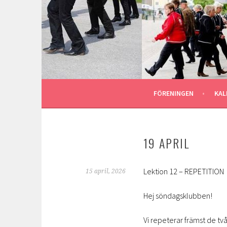
Gå
till
ASTU STOMPERS
innehåll
GOTLAND LINEDANCE MEDLEMSSIDA
FÖRENINGEN
KAL
19 APRIL
Lektion 12 – REPETITION
15 april, 2026
Hej söndagsklubben!
Vi repeterar främst de tv