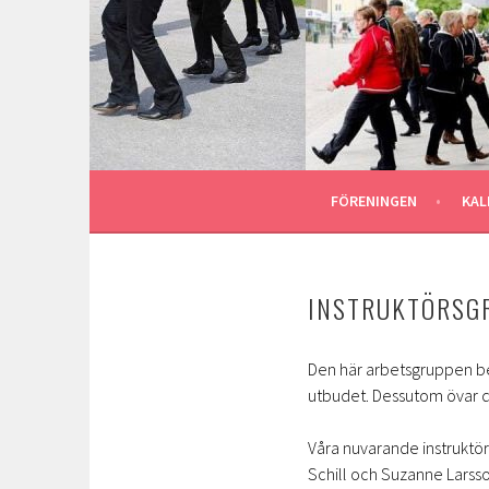
Gå
till
ASTU STOMPERS
innehåll
GOTLAND LINEDANCE MEDLEMSSIDA
FÖRENINGEN
KAL
INSTRUKTÖRSG
Den här arbetsgruppen be
utbudet. Dessutom övar de 
Våra nuvarande instruktör
Schill och Suzanne Larsso