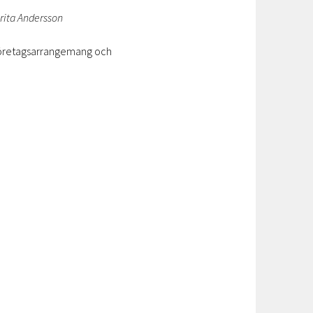
arita Andersson
å företagsarrangemang och