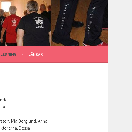
 LEDNING
LÄNKAR
ande
rna.
rsson, Mia Berglund, Anna
ruktörerna. Dessa