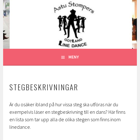
Gå
till
ASTU STOMPERS
innehåll
GOTLAND LINEDANCE MEDLEMSSIDA
MENY
STEGBESKRIVNINGAR
Är du osäker ibland på hur vissa steg ska utföras när du
exempelvis läser en stegbeskrivning till en dans? Här finns
en lista som tar upp alla de olika stegen som finns inom
linedance.