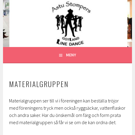
Gå
till
ASTU STOMPERS
innehåll
GOTLAND LINEDANCE MEDLEMSSIDA
MENY
MATERIALGRUPPEN
Materialgruppen ser till vi i föreningen kan beställa tröjor
med föreningens tryck men också ryggsäckar, vattenflaskor
och andra saker. Har du önskemål om färg och form prata
med materialgruppen så får vi se om de kan ordna det.