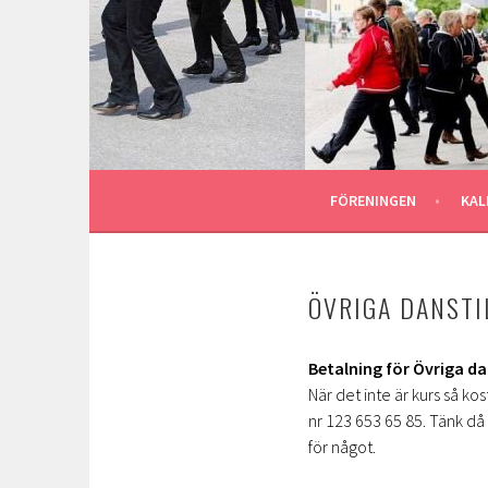
Gå
till
ASTU STOMPERS
innehåll
GOTLAND LINEDANCE MEDLEMSSIDA
FÖRENINGEN
KAL
ÖVRIGA DANSTI
Betalning för Övriga dan
När det inte är kurs så ko
nr 123 653 65 85. Tänk d
för något.