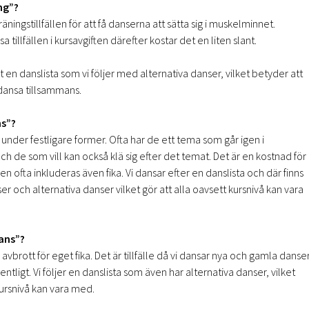
ng”?
ningstillfällen för att få danserna att sätta sig i muskelminnet.
tillfällen i kursavgiften därefter kostar det en liten slant.
 en danslista som vi följer med alternativa danser, vilket betyder att
 dansa tillsammans.
ns”?
under festligare former. Ofta har de ett tema som går igen i
h de som vill kan också klä sig efter det temat. Det är en kostnad för
en ofta inkluderas även fika. Vi dansar efter en danslista och där finns
 och alternativa danser vilket gör att alla oavsett kursnivå kan vara
ans”?
vbrott för eget fika. Det är tillfälle då vi dansar nya och gamla danse
dentligt. Vi följer en danslista som även har alternativa danser, vilket
kursnivå kan vara med.