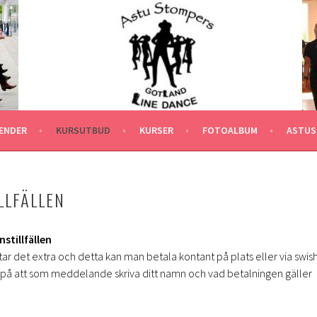
ENDER
KURSUTBUD
KURSER
FOTOALBUM
ASTUS
LLFÄLLEN
stillfällen
star det extra och detta kan man betala kontant på plats eller via swis
å på att som meddelande skriva ditt namn och vad betalningen gäller