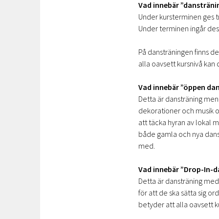
Vad innebär ”dansträni
Under kursterminen ges trä
Under terminen ingår dessa 
På dansträningen finns det
alla oavsett kursnivå kan
Vad innebär ”öppen da
Detta är dansträning men 
dekorationer och musik oc
att täcka hyran av lokal m
både gamla och nya danser
med.
Vad innebär ”Drop-In-d
Detta är dansträning med a
för att de ska sätta sig or
betyder att alla oavsett 