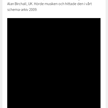
Alan Birchall, UK. Hörde musiken och hittade den i vårt
schema-arkiv 2009.