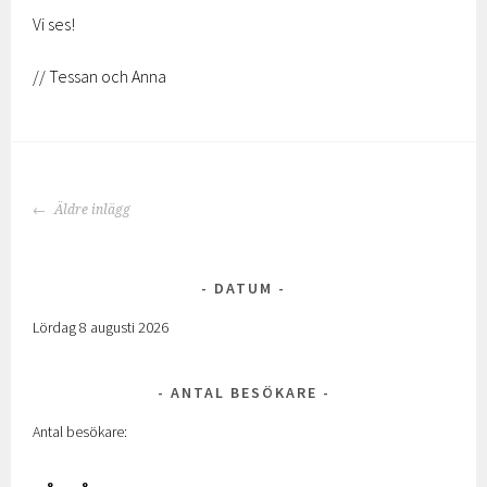
Vi ses!
// Tessan och Anna
INLÄGGSNAVIGERING
Äldre inlägg
DATUM
Lördag 8 augusti 2026
ANTAL BESÖKARE
Antal besökare: