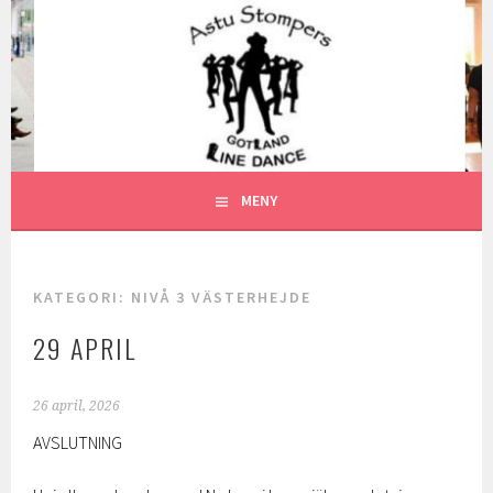
Gå
till
ASTU STOMPERS
innehåll
GOTLAND LINEDANCE MEDLEMSSIDA
MENY
KATEGORI:
NIVÅ 3 VÄSTERHEJDE
29 APRIL
26 april, 2026
AVSLUTNING