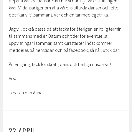
Hej alla vackra dansare! Nu har vi bara själva avslutningen
kvar. Vi dansar igenom alla vårens utlärda danser och efter
det fikar vi tillsammans. Var och en tar med eget fika.
Jag vill också passa på att tacka för återigen en rolig termin
tillsammans med er. Datum och tider för eventuella
uppvisningar i sommar, samt kursstarter i höst kommer
meddelas på hemsidan och på facebook, så håll utkik där!
Än en gång, tack för skratt, dans och härliga onsdagar!
Vi ses!
Tesssan och Anna
22 APRIL