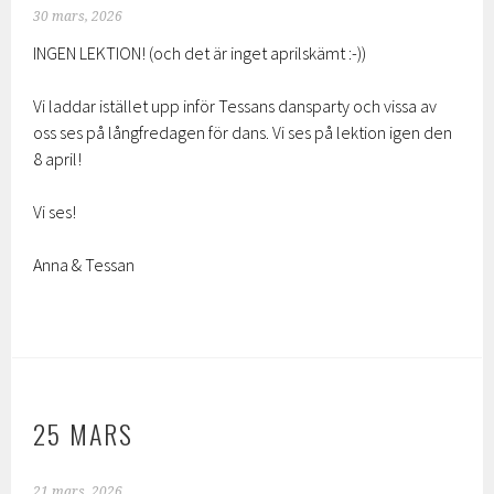
30 mars, 2026
INGEN LEKTION! (och det är inget aprilskämt :-))
Vi laddar istället upp inför Tessans dansparty och vissa av
oss ses på långfredagen för dans. Vi ses på lektion igen den
8 april!
Vi ses!
Anna & Tessan
25 MARS
21 mars, 2026