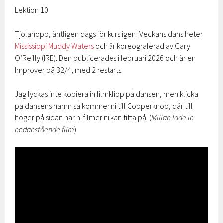
Lektion 10
Tjolahopp, äntligen dags för kurs igen! Veckans dans heter
Mississippi Muddy Waters
och är koreograferad av Gary
O’Reilly (IRE). Den publicerades i februari 2026 och är en
Improver på 32/4, med 2 restarts.
Jag lyckas inte kopiera in filmklipp på dansen, men klicka
på dansens namn så kommer ni till Copperknob, där till
höger på sidan har ni filmer ni kan titta på. (
Millan lade in
nedanstående film
)