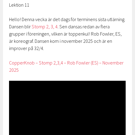
Lektion 11
Hello! Denna vecka är det dags för terminens sista utlärning.
Dansen blir
Stomp 2, 3, 4
. Sen dansas redan av flera
grupper i föreningen, vilken är toppenkul! Rob Fowler, ES,
är koreograf. Dansen kom i november 2025 och är en
improver på 32/4.
CopperKnob – Stomp 2,3,4 – Rob Fowler (ES) – November
2025