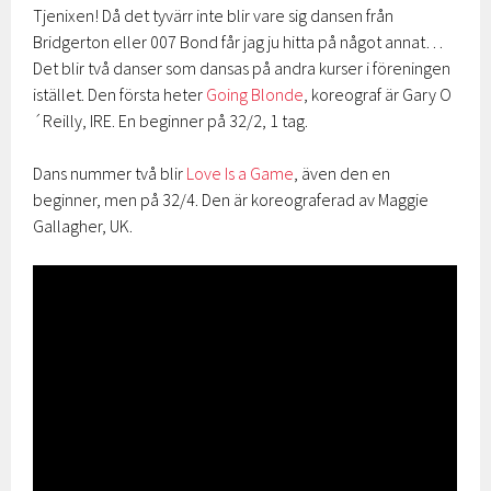
Tjenixen! Då det tyvärr inte blir vare sig dansen från
Bridgerton eller 007 Bond får jag ju hitta på något annat…
Det blir två danser som dansas på andra kurser i föreningen
istället. Den första heter
Going Blonde
, koreograf är Gary O
´Reilly, IRE. En beginner på 32/2, 1 tag.
Dans nummer två blir
Love Is a Game
, även den en
beginner, men på 32/4. Den är koreograferad av Maggie
Gallagher, UK.