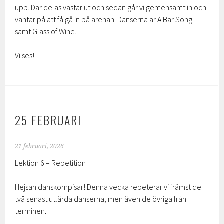
upp. Där delas västar ut och sedan går vi gemensamt in och
väntar på att få gå in på arenan. Danserna är A Bar Song
samt Glass of Wine.
Vi ses!
25 FEBRUARI
21 februari, 2026
Lektion 6 – Repetition
Hejsan danskompisar! Denna vecka repeterar vi främst de
två senast utlärda danserna, men även de övriga från
terminen.