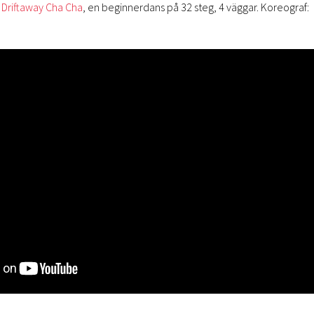
t
Driftaway Cha Cha
, en beginnerdans på 32 steg, 4 väggar. Koreograf: