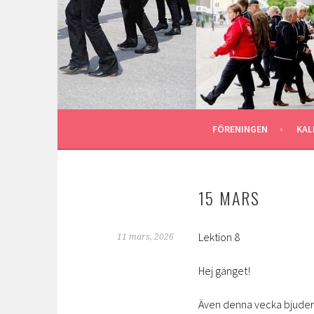
Gå
till
ASTU STOMPERS
innehåll
GOTLAND LINEDANCE MEDLEMSSIDA
FÖRENINGEN
KAL
15 MARS
Lektion 8
11 mars, 2026
Hej gänget!
Även denna vecka bjuder