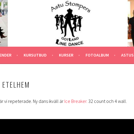
ENDER
KURSUTBUD
KURSER
FOTOALBUM
ASTUS
2 ETELHEM
r vi repeterade. Ny dans ikväll är
Ice Breaker.
32 count och 4 wall.