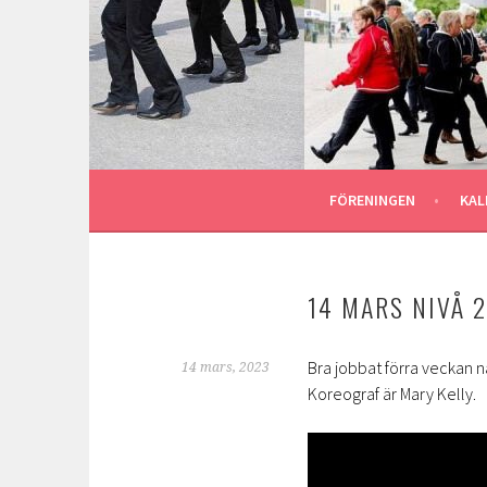
Gå
till
ASTU STOMPERS
innehåll
GOTLAND LINEDANCE MEDLEMSSIDA
FÖRENINGEN
KAL
14 MARS NIVÅ 
Bra jobbat förra veckan nä
14 mars, 2023
Koreograf är Mary Kelly.