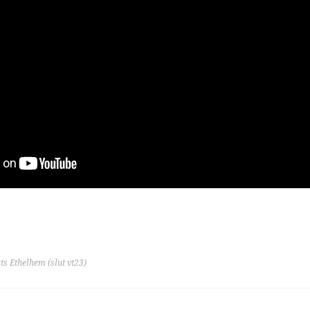
ts Ethelhem (slut vt23)