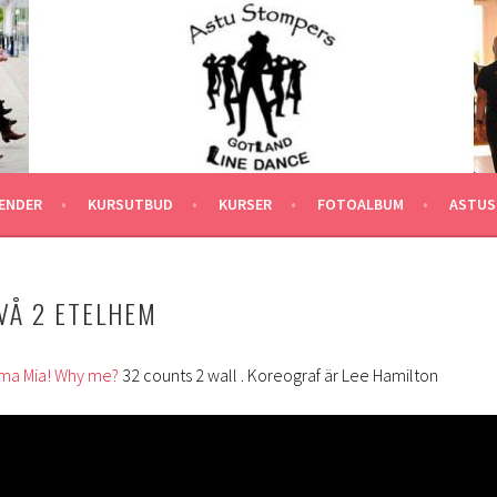
ENDER
KURSUTBUD
KURSER
FOTOALBUM
ASTUS
IVÅ 2 ETELHEM
a Mia! Why me?
32 counts 2 wall . Koreograf är Lee Hamilton