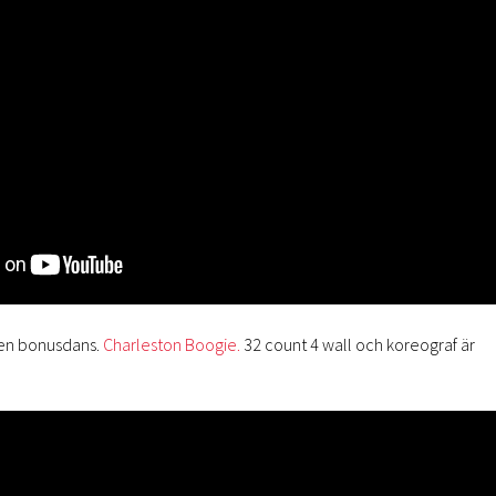
 en bonusdans.
Charleston Boogie.
32 count 4 wall och koreograf är