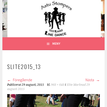
Gå
till
ASTU STOMPERS
innehåll
GOTLAND LINEDANCE MEDLEMSSIDA
MENY
SLITE2015_13
Föregående
Nästa
Publicerat
29 augusti, 2015
kl.
968 × 648
i
Slite Marknad 29
augusti 2015