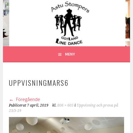
Gå
till
ASTU STOMPERS
innehåll
GOTLAND LINEDANCE MEDLEMSSIDA
MENY
UPPVISNINGMARS6
Föregående
Publicerat
7 april, 2019
kl.
806 × 605
i
Uppvisning och prova på
23/3-19