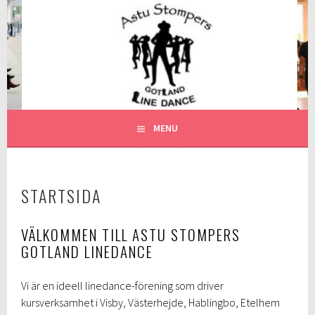
Skip
to
ASTU STOMPERS
content
GOTLAND LINEDANCE
MENU
STARTSIDA
VÄLKOMMEN TILL ASTU STOMPERS
GOTLAND LINEDANCE
Vi är en ideell linedance-förening som driver
kursverksamhet i Visby, Västerhejde, Hablingbo, Etelhem