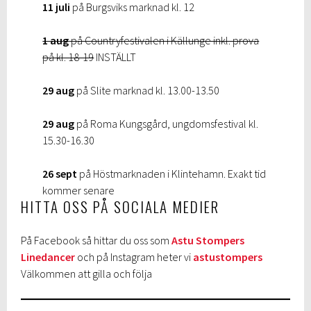
11 juli
på Burgsviks marknad kl. 12
1 aug
på Countryfestivalen i Källunge inkl. prova
på kl. 18-19
INSTÄLLT
29 aug
på Slite marknad kl. 13.00-13.50
29 aug
på Roma Kungsgård, ungdomsfestival kl.
15.30-16.30
26 sept
på Höstmarknaden i Klintehamn. Exakt tid
kommer senare
HITTA OSS PÅ SOCIALA MEDIER
På Facebook så hittar du oss som
Astu Stompers
Linedancer
och på Instagram heter vi
astustompers
Välkommen att gilla och följa