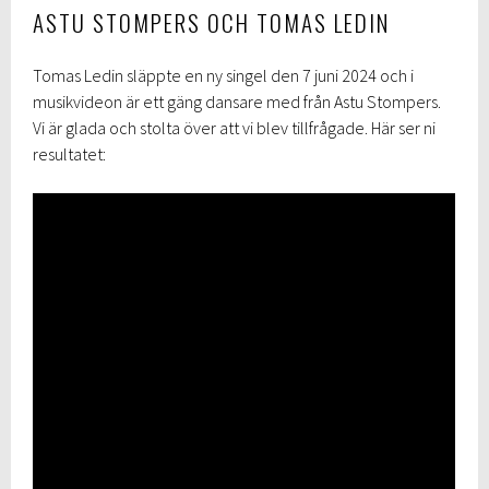
ASTU STOMPERS OCH TOMAS LEDIN
Tomas Ledin släppte en ny singel den 7 juni 2024 och i
musikvideon är ett gäng dansare med från Astu Stompers.
Vi är glada och stolta över att vi blev tillfrågade. Här ser ni
resultatet: