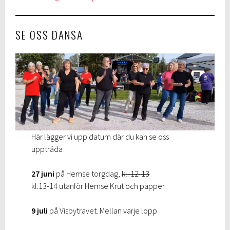
SE OSS DANSA
Här lägger vi upp datum där du kan se oss
uppträda
27 juni
på Hemse torgdag,
kl. 12-13
kl.13-14 utanför Hemse Krut och papper
9 juli
på Visbytravet. Mellan varje lopp