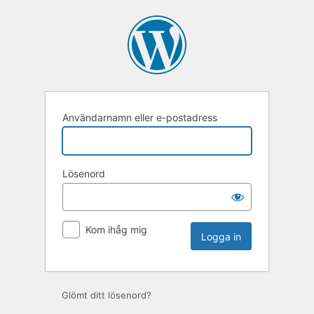
Logga
in
Användarnamn eller e-postadress
Lösenord
Kom ihåg mig
Glömt ditt lösenord?